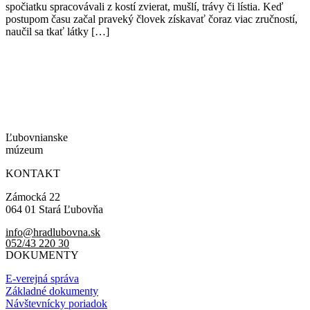
spočiatku spracovávali z kostí zvierat, mušlí, trávy či lístia. Keď
postupom času začal praveký človek získavať čoraz viac zručností,
naučil sa tkať látky […]
Ľubovnianske
múzeum
KONTAKT
Zámocká 22
064 01 Stará Ľubovňa
info@hradlubovna.sk
052/43 220 30
DOKUMENTY
E-verejná správa
Základné dokumenty
Návštevnícky poriadok