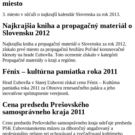
miesto
3. miesto v súťaži o najkrajší kalendár Slovenska za rok 2013.
Najkrajšia kniha a propagačný materiál o
Slovensku 2012
Najkrajšia kniha a propagačný materiál o Slovensku za rok 2012,
získalo prvé miesto za propagačnú brožúru Poľské korunovačné
klenoty na hrade Ľubovňa. Toto ocenenie získalo v kategórii
Propagačné materiály o kraji a regióne.
Fénix – kultúrna pamiatka roka 2011
Hrad Ľubovňa v Starej Ľubovni získal cenu Fénix – Kultúrna
pamiatka roka 2011 za Obnovu renesančného paláca a jeho
inovatívne sprístupnenie verejnosti.
Cena predsedu Prešovského
samosprávneho kraja 2011
Cenu predsedu Prešovského samosprávneho kraja udeľuje predseda
PSK Ľubovnianskemu múzeu za dlhoročný angažovaný a
profesionálny prístup pri uchovávaní a zveľaďovaní kultúrneho