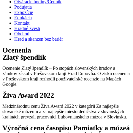
Otváracie hodiny/Cenník
Podujatia
Expozície
Edukácia
Kontakt
Hradné zvesti
Obchod
Hrad a skanzen bez bariér
Ocenenia
Zlatý špendlík
Ocenenie Zlatý špendlík – Po stopách slovenských hradov a
zámkov získal v Prešovskom kraji Hrad Ľubovňa. O zisku ocenenia
v Prešovskom kraji rozhodli používateľské recenzie na Mapách
Google.
Živa Award 2022
Medzinárodnu cenu Živa Award 2022 v kategórii Za najlepšie
slovanské múzeum a za najlepšie miesto dedičstva v slovanských
krajinách prevzali pracovníci Ľubovnianskeho múzea v Slovínsku.
Výročná cena časopisu Pamiatky a múzeá