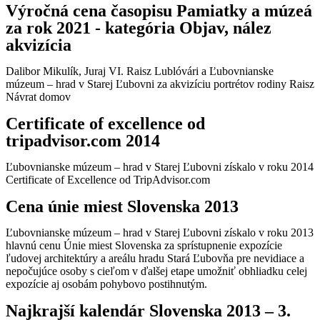
Výročná cena časopisu Pamiatky a múzeá
za rok 2021 - kategória Objav, nález
akvizícia
Dalibor Mikulík, Juraj VI. Raisz Lublóvári a Ľubovnianske
múzeum – hrad v Starej Ľubovni za akvizíciu portrétov rodiny Raisz
Návrat domov
Certificate of excellence od
tripadvisor.com 2014
Ľubovnianske múzeum – hrad v Starej Ľubovni získalo v roku 2014
Certificate of Excellence od TripAdvisor.com
Cena únie miest Slovenska 2013
Ľubovnianske múzeum – hrad v Starej Ľubovni získalo v roku 2013
hlavnú cenu Únie miest Slovenska za sprístupnenie expozície
ľudovej architektúry a areálu hradu Stará Ľubovňa pre nevidiace a
nepočujúce osoby s cieľom v ďalšej etape umožniť obhliadku celej
expozície aj osobám pohybovo postihnutým.
Najkrajší kalendár Slovenska 2013 – 3.