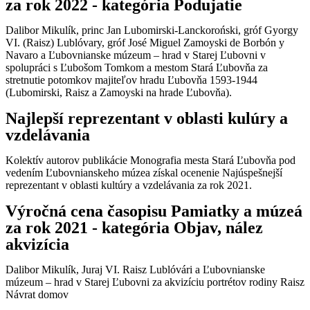
za rok 2022 - kategória Podujatie
Dalibor Mikulík, princ Jan Lubomirski-Lanckoroński, gróf Gyorgy
VI. (Raisz) Lublóvary, gróf José Miguel Zamoyski de Borbón y
Navaro a Ľubovnianske múzeum – hrad v Starej Ľubovni v
spolupráci s Ľubošom Tomkom a mestom Stará Ľubovňa za
stretnutie potomkov majiteľov hradu Ľubovňa 1593-1944
(Lubomirski, Raisz a Zamoyski na hrade Ľubovňa).
Najlepší reprezentant v oblasti kulúry a
vzdelávania
Kolektív autorov publikácie Monografia mesta Stará Ľubovňa pod
vedením Ľubovnianskeho múzea získal ocenenie Najúspešnejší
reprezentant v oblasti kultúry a vzdelávania za rok 2021.
Výročná cena časopisu Pamiatky a múzeá
za rok 2021 - kategória Objav, nález
akvizícia
Dalibor Mikulík, Juraj VI. Raisz Lublóvári a Ľubovnianske
múzeum – hrad v Starej Ľubovni za akvizíciu portrétov rodiny Raisz
Návrat domov