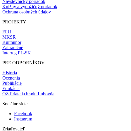
Návštevnícky poriadok
Knižný a výpožičný poriadok
Ochrana osobných údajov
PROJEKTY
FPU
MKSR
Kultminor
Zahraničné
Interreg PL-SK
PRE ODBORNÍKOV
História
Ocenenia
Publikácie
Edukácia
OZ Priatelia hradu Ľubovňa
Sociálne siete
Facebook
Instagram
Zriaďovateľ