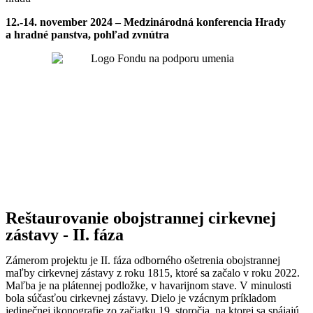
12.-14. november 2024 – Medzinárodná konferencia Hrady
a hradné panstva, pohľad zvnútra
Reštaurovanie obojstrannej cirkevnej
zástavy - II. fáza
Zámerom projektu je II. fáza odborného ošetrenia obojstrannej
maľby cirkevnej zástavy z roku 1815, ktoré sa začalo v roku 2022.
Maľba je na plátennej podložke, v havarijnom stave. V minulosti
bola súčasťou cirkevnej zástavy. Dielo je vzácnym príkladom
jedinečnej ikonografie zo začiatku 19. storočia, na ktorej sa spájajú