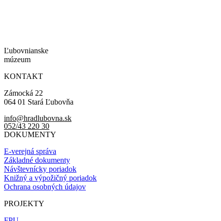
Ľubovnianske
múzeum
KONTAKT
Zámocká 22
064 01 Stará Ľubovňa
info@hradlubovna.sk
052/43 220 30
DOKUMENTY
E-verejná správa
Základné dokumenty
Návštevnícky poriadok
Knižný a výpožičný poriadok
Ochrana osobných údajov
PROJEKTY
FPU