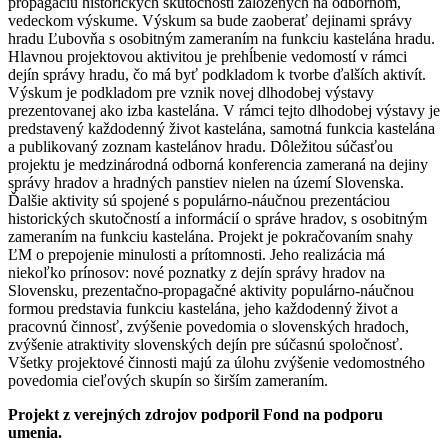
propagáciu historických skutočností založených na odbornom,
vedeckom výskume. Výskum sa bude zaoberať dejinami správy
hradu Ľubovňa s osobitným zameraním na funkciu kastelána hradu.
Hlavnou projektovou aktivitou je prehĺbenie vedomostí v rámci
dejín správy hradu, čo má byť podkladom k tvorbe ďalších aktivít.
Výskum je podkladom pre vznik novej dlhodobej výstavy
prezentovanej ako izba kastelána. V rámci tejto dlhodobej výstavy je
predstavený každodenný život kastelána, samotná funkcia kastelána
a publikovaný zoznam kastelánov hradu. Dôležitou súčasťou
projektu je medzinárodná odborná konferencia zameraná na dejiny
správy hradov a hradných panstiev nielen na území Slovenska.
Ďalšie aktivity sú spojené s populárno-náučnou prezentáciou
historických skutočností a informácií o správe hradov, s osobitným
zameraním na funkciu kastelána. Projekt je pokračovaním snahy
ĽM o prepojenie minulosti a prítomnosti. Jeho realizácia má
niekoľko prínosov: nové poznatky z dejín správy hradov na
Slovensku, prezentačno-propagačné aktivity populárno-náučnou
formou predstavia funkciu kastelána, jeho každodenný život a
pracovnú činnosť, zvýšenie povedomia o slovenských hradoch,
zvýšenie atraktivity slovenských dejín pre súčasnú spoločnosť.
Všetky projektové činnosti majú za úlohu zvýšenie vedomostného
povedomia cieľových skupín so širším zameraním.
Projekt z verejných zdrojov podporil Fond na podporu
umenia.