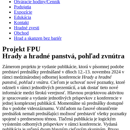
Otváracie hodiny/Cenník
Podujatia
Expozície
Edukácia
Kontakt
Hradné zvesti
Obchod
Hrad a skanzen bez bariér
Projekt FPU
Hrady a hradné panstvá, pohľad zvnútra
Zámerom projektu je vydanie publikácie, ktorá v písomnej podobe
predstaví prednášky prednášané v dňoch 12.-13. novembra 2024 v
rámci medzinárodnej odbornej konferencie
Hrady a hradné
panstvá, pohľad z vnútra
. Cieľom je uchovať nové poznatky, ktoré
odzneli v rámci jednotlivých prezentácií, a tak dostať tieto nové
informácie medzi širokú verejnosť. Hlavnou projektovou aktivitou
je spracovanie a vydanie jednotlivých príspevkov z konferencie v
jednej komplexnej publikácií. Momentálne sú prednášky dostupné
iba v podobe videozáznamu. Vzhľadom na časové ohraničenie
prednášok nemali prednášajúci možnosť predstaviť všetky poznatky
spojené s prednesenou témou. Tlačená publikácia je logickým
vyústením odborných príspevkov v rámci konferencie. Vydaná
publikácia je určená dvom hlavným cieľovým skupinám. Prvou