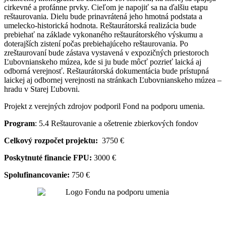
cirkevné a profánne prvky. Cieľom je napojiť sa na ďalšiu etapu
reštaurovania. Dielu bude prinavrátená jeho hmotná podstata a
umelecko-historická hodnota. Reštaurátorská realizácia bude
prebiehať na základe vykonaného reštaurátorského výskumu a
doterajších zistení počas prebiehajúceho reštaurovania. Po
zreštaurovaní bude zástava vystavená v expozičných priestoroch
Ľubovnianskeho múzea, kde si ju bude môcť pozrieť laická aj
odborná verejnosť. Reštaurátorská dokumentácia bude prístupná
laickej aj odbornej verejnosti na stránkach Ľubovnianskeho múzea –
hradu v Starej Ľubovni.
Projekt z verejných zdrojov podporil Fond na podporu umenia.
Program
: 5.4 Reštaurovanie a ošetrenie zbierkových fondov
Celkový rozpočet projektu:
3750 €
Poskytnuté financie FPU:
3000 €
Spolufinancovanie:
750 €