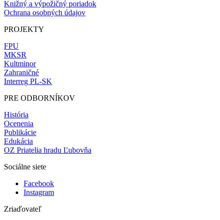
Knižný a výpožičný poriadok
Ochrana osobných údajov
PROJEKTY
FPU
MKSR
Kultminor
Zahraničné
Interreg PL-SK
PRE ODBORNÍKOV
História
Ocenenia
Publikácie
Edukácia
OZ Priatelia hradu Ľubovňa
Sociálne siete
Facebook
Instagram
Zriaďovateľ