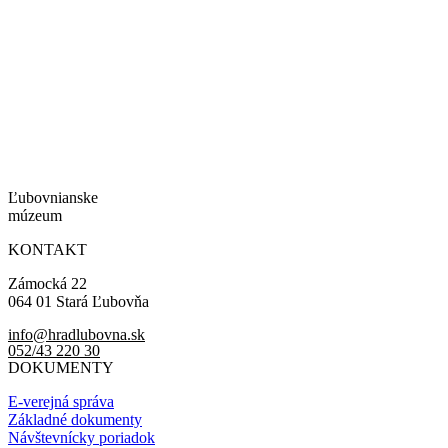
Ľubovnianske
múzeum
KONTAKT
Zámocká 22
064 01 Stará Ľubovňa
info@hradlubovna.sk
052/43 220 30
DOKUMENTY
E-verejná správa
Základné dokumenty
Návštevnícky poriadok