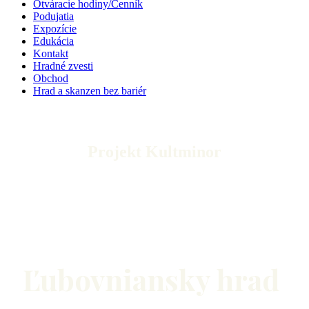
Otváracie hodiny/Cenník
Podujatia
Expozície
Edukácia
Kontakt
Hradné zvesti
Obchod
Hrad a skanzen bez bariér
Projekt Kultminor
Ľubovniansky hrad