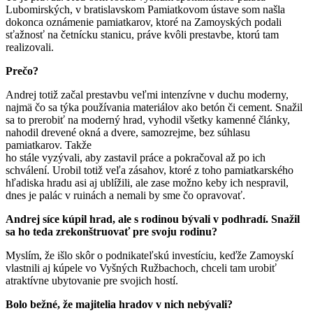
Lubomirských, v bratislavskom Pamiatkovom ústave som našla
dokonca oznámenie pamiatkarov, ktoré na Zamoyských podali
sťažnosť na četnícku stanicu, práve kvôli prestavbe, ktorú tam
realizovali.
Prečo?
Andrej totiž začal prestavbu veľmi intenzívne v duchu moderny,
najmä čo sa týka používania materiálov ako betón či cement. Snažil
sa to prerobiť na moderný hrad, vyhodil všetky kamenné články,
nahodil drevené okná a dvere, samozrejme, bez súhlasu
pamiatkarov. Takže
ho stále vyzývali, aby zastavil práce a pokračoval až po ich
schválení. Urobil totiž veľa zásahov, ktoré z toho pamiatkarského
hľadiska hradu asi aj ublížili, ale zase možno keby ich nespravil,
dnes je palác v ruinách a nemali by sme čo opravovať.
Andrej síce kúpil hrad, ale s rodinou bývali v podhradí. Snažil
sa ho teda zrekonštruovať pre svoju rodinu?
Myslím, že išlo skôr o podnikateľskú investíciu, keďže Zamoyskí
vlastnili aj kúpele vo Vyšných Ružbachoch, chceli tam urobiť
atraktívne ubytovanie pre svojich hostí.
Bolo bežné, že majitelia hradov v nich nebývali?