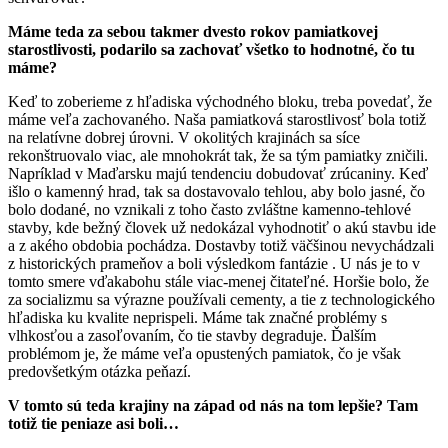
Máme teda za sebou takmer dvesto rokov pamiatkovej
starostlivosti, podarilo sa zachovať všetko to hodnotné, čo tu
máme?
Keď to zoberieme z hľadiska východného bloku, treba povedať, že
máme veľa zachovaného. Naša pamiatková starostlivosť bola totiž
na relatívne dobrej úrovni. V okolitých krajinách sa síce
rekonštruovalo viac, ale mnohokrát tak, že sa tým pamiatky zničili.
Napríklad v Maďarsku majú tendenciu dobudovať zrúcaniny. Keď
išlo o kamenný hrad, tak sa dostavovalo tehlou, aby bolo jasné, čo
bolo dodané, no vznikali z toho často zvláštne kamenno-tehlové
stavby, kde bežný človek už nedokázal vyhodnotiť o akú stavbu ide
a z akého obdobia pochádza. Dostavby totiž väčšinou nevychádzali
z historických prameňov a boli výsledkom fantázie . U nás je to v
tomto smere vďakabohu stále viac-menej čitateľné. Horšie bolo, že
za socializmu sa výrazne používali cementy, a tie z technologického
hľadiska ku kvalite neprispeli. Máme tak značné problémy s
vlhkosťou a zasoľovaním, čo tie stavby degraduje. Ďalším
problémom je, že máme veľa opustených pamiatok, čo je však
predovšetkým otázka peňazí.
V tomto sú teda krajiny na západ od nás na tom lepšie? Tam
totiž tie peniaze asi boli…