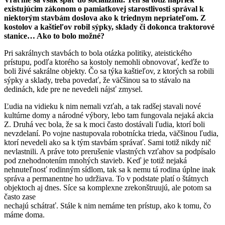
existujúcim zákonom o pamiatkovej starostlivosti správal k
niektorým stavbám doslova ako k triednym nepriateľom. Z
kostolov a kaštieľov robil sýpky, sklady či dokonca traktorové
stanice… Ako to bolo možné?
Pri sakrálnych stavbách to bola otázka politiky, ateistického
prístupu, podľa ktorého sa kostoly nemohli obnovovať, keďže to
boli živé sakrálne objekty. Čo sa týka kaštieľov, z ktorých sa robili
sýpky a sklady, treba povedať, že väčšinou sa to stávalo na
dedinách, kde pre ne nevedeli nájsť zmysel.
Ľudia na vidieku k nim nemali vzťah, a tak radšej stavali nové
kultúrne domy a národné výbory, lebo tam fungovala nejaká akcia
Z. Druhá vec bola, že sa k moci často dostávali ľudia, ktorí boli
nevzdelaní. Po vojne nastupovala robotnícka trieda, väčšinou ľudia,
ktorí nevedeli ako sa k tým stavbám správať. Sami totiž nikdy nič
nevlastnili. A práve toto prerušenie vlastných vzťahov sa podpísalo
pod znehodnotením mnohých stavieb. Keď je totiž nejaká
nehnuteľnosť rodinným sídlom, tak sa k nemu tá rodina úplne inak
správa a permanentne ho udržiava. To v podstate platí o štátnych
objektoch aj dnes. Síce sa komplexne zrekonštruujú, ale potom sa
často zase
nechajú schátrať. Stále k nim nemáme ten prístup, ako k tomu, čo
máme doma.