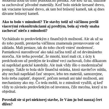
Moderná doba do toho jednoducho preniká. Ale keď sa dá, snažíme
sa zachovávať pôvodné materiály. Keď bolo niekde kresané drevo,
tak vraciame kresané drevo, ak tam bol brúsený kameň, tak aj dnes
dávame brúsený kameň.
Ako to bolo v minulosti? Tie stavby totiž už väčšinou prešli
viacerými rekonštrukciami aj predtým, bola aj vtedy snaha
zachovať niečo z minulosti?
Vychádzalo to predovšetkým z finančných možností. Ale ak už sa
do toho pustili, prestavba väčšinou znamenala prestavovanie od
základu. Mali peniaze, tak do toho chceli vniesť modernosť.
Pamiatková starostlivosť ako taká začína totiž až od devätnásteho
storočia. Ale treba povedať, že mnohí, ktorí mali cit, z úcty k
predchodcom už predtým tie kvalitné veci zachovali, čoho dôkazom
sú napríklad gotické katedrály. Ale inak vždy išlo o modernizačné
postupy. Takže to bola skôr finančná stránka, ktorá staviteľov nútila,
aby nechali napríklad časť stropov, lebo ten materiál, samozrejme,
bolo treba zaplatiť, dopraviť, pričom nemali ani také možnosti, ani
mechanizmy ako my. Čo teda mohli, to z minulosti využili, aj keď
vždy to záviselo predovšetkým od investora, čiže mecéna, ktorý si to
objednal.
Povedali ste si pri niektorej stavbe, že Vám ju bol naozaj čert
dlžen?