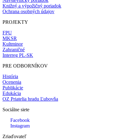
Návštevnícky poriadok
Knižný a výpožičný poriadok
Ochrana osobných údajov
PROJEKTY
FPU
MKSR
Kultminor
Zahraničné
Interreg PL-SK
PRE ODBORNÍKOV
História
Ocenenia
Publikácie
Edukácia
OZ Priatelia hradu Ľubovňa
Sociálne siete
Facebook
Instagram
Zriaďovateľ