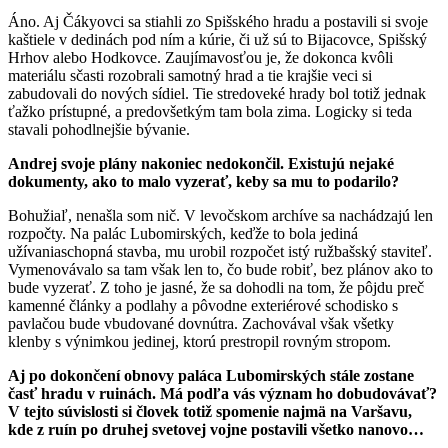
Áno. Aj Čákyovci sa stiahli zo Spišského hradu a postavili si svoje
kaštiele v dedinách pod ním a kúrie, či už sú to Bijacovce, Spišský
Hrhov alebo Hodkovce. Zaujímavosťou je, že dokonca kvôli
materiálu sčasti rozobrali samotný hrad a tie krajšie veci si
zabudovali do nových sídiel. Tie stredoveké hrady bol totiž jednak
ťažko prístupné, a predovšetkým tam bola zima. Logicky si teda
stavali pohodlnejšie bývanie.
Andrej svoje plány nakoniec nedokončil. Existujú nejaké
dokumenty, ako to malo vyzerať, keby sa mu to podarilo?
Bohužiaľ, nenašla som nič. V levočskom archíve sa nachádzajú len
rozpočty. Na palác Lubomirských, keďže to bola jediná
užívaniaschopná stavba, mu urobil rozpočet istý ružbašský staviteľ.
Vymenovávalo sa tam však len to, čo bude robiť, bez plánov ako to
bude vyzerať. Z toho je jasné, že sa dohodli na tom, že pôjdu preč
kamenné články a podlahy a pôvodne exteriérové schodisko s
pavlačou bude vbudované dovnútra. Zachovával však všetky
klenby s výnimkou jedinej, ktorú prestropil rovným stropom.
Aj po dokončení obnovy paláca Lubomirských stále zostane
časť hradu v ruinách. Má podľa vás význam ho dobudovávať?
V tejto súvislosti si človek totiž spomenie najmä na Varšavu,
kde z ruín po druhej svetovej vojne postavili všetko nanovo…