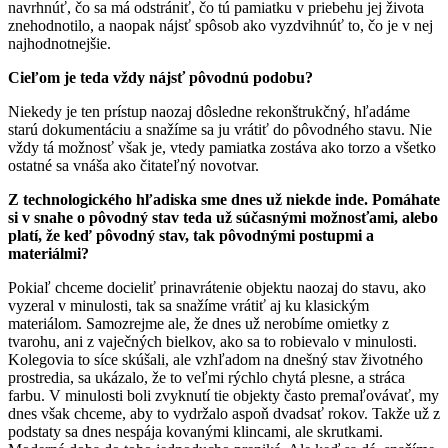
navrhnúť, čo sa má odstrániť, čo tú pamiatku v priebehu jej života
znehodnotilo, a naopak nájsť spôsob ako vyzdvihnúť to, čo je v nej
najhodnotnejšie.
Cieľom je teda vždy nájsť pôvodnú podobu?
Niekedy je ten prístup naozaj dôsledne rekonštrukčný, hľadáme
starú dokumentáciu a snažíme sa ju vrátiť do pôvodného stavu. Nie
vždy tá možnosť však je, vtedy pamiatka zostáva ako torzo a všetko
ostatné sa vnáša ako čitateľný novotvar.
Z technologického hľadiska sme dnes už niekde inde. Pomáhate
si v snahe o pôvodný stav teda už súčasnými možnosťami, alebo
platí, že keď pôvodný stav, tak pôvodnými postupmi a
materiálmi?
Pokiaľ chceme docieliť prinavrátenie objektu naozaj do stavu, ako
vyzeral v minulosti, tak sa snažíme vrátiť aj ku klasickým
materiálom. Samozrejme ale, že dnes už nerobíme omietky z
tvarohu, ani z vaječných bielkov, ako sa to robievalo v minulosti.
Kolegovia to síce skúšali, ale vzhľadom na dnešný stav životného
prostredia, sa ukázalo, že to veľmi rýchlo chytá plesne, a stráca
farbu. V minulosti boli zvyknutí tie objekty často premaľovávať, my
dnes však chceme, aby to vydržalo aspoň dvadsať rokov. Takže už z
podstaty sa dnes nespája kovanými klincami, ale skrutkami.