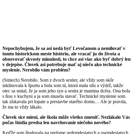
Nepochybujem, že sa asi nedá byť Levočanom a nemilovať v
tomto historickom meste históriu, ale vracať ju do života a
obnovovať skvosty minulosti, to chce asi viac ako byť dobrý len
v dejepise. Človek asi potrebuje mať aj niečo ako technické
myslenie. Nerobilo vám problém?
(Smiech) Nerobilo. Som z dvoch sestier, ale vždy som skôr
inklinovala k športu a bola som tá, ktorá mala silu a výdrž, takže
otec sa smial, že ja som jeho syn a sestra je mamina dcéra. Ona bola
s ňou v kuchyni a ja som musela stavať. Technické myslenie som
tak získavala pri lopate a prestavbe starého domu… Ale je pravda,
že ma to vždy lákalo.
Človek síce mieni, ale škola môže všetko zmeniť. Nezlákalo Vás
počas štúdia predsa len navrhovanie niečoho nového?
Keďže som študovala na prelome sedemdesiatych a osemdesiatych