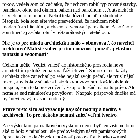
rokov, vedela som od začiatku, že nechcem robiť typizované stavby,
paneláky, okno nad oknom, balkón nad balkónom… A atypických
stavieb bolo minimum. Nebol teda dôvod meniť rozhodnutie.
Naopak, bola som ešte viac presvedčená, že nechcem robiť
modernú architektúru, a chcem sa venovať pamiatkam. A po škole
som hneď aj začala robiť v reštaurátorských ateliéroch.
Nie je to pre mladú architektku málo – obnovovať, čo navrhol
niekto iný? Mali ste vôbec pri tom možnosť použiť aj vlastnú
fantáziu a vedomosti?
Celkom určite. Vedieť vniesť do historického prostredia novú
architektúru je totiž jedna z najťažších vecí. Samozrejme, každý
architekt chce zanechať po sebe nejakú svoju pečať, ale musí nájsť
mieru, aby bola v súlade s historickým vývojom. Každé obdobie
prispelo, som teda presvedčená, že aj to dnešné má na to právo. Ale
nemá sa nad minulosťou povyšovať. Naopak, príspevok dneška má
byť nevtieravý a jasne moderný.
Práve preto si to asi vyžaduje najskôr hodiny a hodiny v
archívoch. To pre niekoho nemusí znieť veľmi tvorivo.
Ale výsledkom pamiatkového výskumu nemá byť len zistenie toho,
aké to bolo v minulosti, ale predovšetkým návrh pamiatkových
úprav, takže to dá človeku možnosť pracovať aj tvorivo – musí