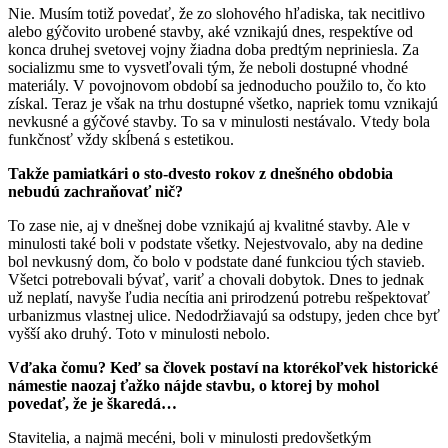
Nie. Musím totiž povedať, že zo slohového hľadiska, tak necitlivo
alebo gýčovito urobené stavby, aké vznikajú dnes, respektíve od
konca druhej svetovej vojny žiadna doba predtým nepriniesla. Za
socializmu sme to vysvetľovali tým, že neboli dostupné vhodné
materiály. V povojnovom období sa jednoducho použilo to, čo kto
získal. Teraz je však na trhu dostupné všetko, napriek tomu vznikajú
nevkusné a gýčové stavby. To sa v minulosti nestávalo. Vtedy bola
funkčnosť vždy skĺbená s estetikou.
Takže pamiatkári o sto-dvesto rokov z dnešného obdobia
nebudú zachraňovať nič?
To zase nie, aj v dnešnej dobe vznikajú aj kvalitné stavby. Ale v
minulosti také boli v podstate všetky. Nejestvovalo, aby na dedine
bol nevkusný dom, čo bolo v podstate dané funkciou tých stavieb.
Všetci potrebovali bývať, variť a chovali dobytok. Dnes to jednak
už neplatí, navyše ľudia necítia ani prirodzenú potrebu rešpektovať
urbanizmus vlastnej ulice. Nedodržiavajú sa odstupy, jeden chce byť
vyšší ako druhý. Toto v minulosti nebolo.
Vďaka čomu? Keď sa človek postaví na ktorékoľvek
historické
námestie naozaj ťažko nájde stavbu, o
ktorej by mohol
povedať, že je škaredá…
Stavitelia, a najmä mecéni, boli v minulosti predovšetkým