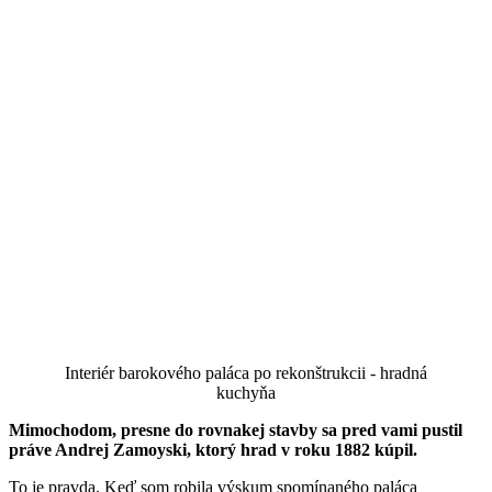
Interiér barokového paláca po rekonštrukcii - hradná
kuchyňa
Mimochodom, presne do rovnakej stavby sa pred vami pustil
práve Andrej Zamoyski, ktorý hrad v roku 1882 kúpil.
To je pravda. Keď som robila výskum spomínaného paláca