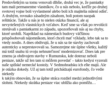
Predovšetkým sa tomu venovali dlhšie, druhá vec je, že pamiatky
tam mali permanentne vlastníkov, čo u nás nebolo, keďže po druhej
svetovej vojne boli vyvlastnené alebo boli ich majitelia nútení odísť.
A druhým, rovnako zásadným zásahom, boli potom naopak
reštitúcie. Takže u nás je to nielen otázka financií, ale aj
nevyriešených vlastníckych vzťahov. Keď sme sa však po revolúcii
stretávali s pamiatkarmi zo západu, upozorňovali nás aj na chyby,
ktoré urobili. Napríklad na námestiach budovy väčšinou
prispôsobovali nájomníkom, ktorí chceli mať výklady, lebo tak sa to
vtedy nosilo. A dnes obdivujú, že u nás sa tie stavby zachovali
autenticky a neprestavovali sa. Samozrejme nie úplne všetky, každý
má totiž snahu tú svoju nehnuteľnosť modernizovať. Dnes tak pre
zmenu ja obdivujem stavby v Rumunsku, kde doteraz neboli
peniaze, takže už len tam si môžem povedať – takto kedysi vyzerali
naše spišské nemecké kostoly. V Sedmohradsku ich ešte majú. Ale
je otázka dokedy. Už aj tam totiž prichádzajú eurofondy, čo vedie
niekedy
k takým obnovám, že sa úplne stráca rozdiel medzi jednotlivými
slohmi. Niekedy skrátka peniaze viac ublížia ako pomôžu…