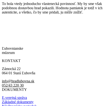
To bola vtedy jednoducho vlastenecká povinnosť. My by sme však
podobnou dostavbou hrad pokazili. Hodnota pamiatok je totiž v ich
autenticite, a všetko, čo by sme pridali, ju môže znížiť.
Ľubovnianske
múzeum
KONTAKT
Zámocká 22
064 01 Stará Ľubovňa
info@hradlubovna.sk
052/43 220 30
DOKUMENTY
E-verejná správa
Základné dokumenty