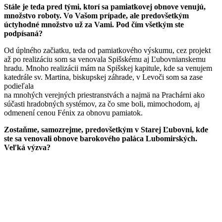
Stále je teda pred tými, ktorí sa pamiatkovej obnove venujú,
množstvo roboty. Vo Vašom prípade, ale predovšetkým
úctyhodné množstvo už za Vami. Pod čím všetkým ste
podpísaná?
Od úplného začiatku, teda od pamiatkového výskumu, cez projekt
až po realizáciu som sa venovala Spišskému aj Ľubovnianskemu
hradu. Mnoho realizácii mám na Spišskej kapitule, kde sa venujem
katedrále sv. Martina, biskupskej záhrade, v Levoči som sa zase
podieľala
na mnohých verejných priestranstvách a najmä na Prachárni ako
súčasti hradobných systémov, za čo sme boli, mimochodom, aj
odmenení cenou Fénix za obnovu pamiatok.
Zostaňme, samozrejme, predovšetkým v Starej Ľubovni, kde
ste sa venovali obnove barokového paláca Lubomirských.
Veľká výzva?