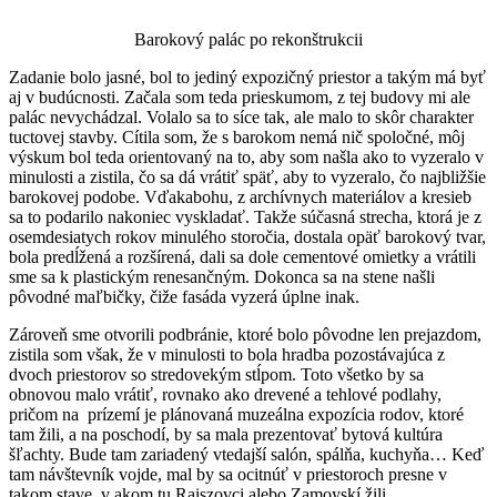
Barokový palác po rekonštrukcii
Zadanie bolo jasné, bol to jediný expozičný priestor a takým má byť
aj v budúcnosti. Začala som teda prieskumom, z tej budovy mi ale
palác nevychádzal. Volalo sa to síce tak, ale malo to skôr charakter
tuctovej stavby. Cítila som, že s barokom nemá nič spoločné, môj
výskum bol teda orientovaný na to, aby som našla ako to vyzeralo v
minulosti a zistila, čo sa dá vrátiť späť, aby to vyzeralo, čo najbližšie
barokovej podobe. Vďakabohu, z archívnych materiálov a kresieb
sa to podarilo nakoniec vyskladať. Takže súčasná strecha, ktorá je z
osemdesiatych rokov minulého storočia, dostala opäť barokový tvar,
bola predĺžená a rozšírená, dali sa dole cementové omietky a vrátili
sme sa k plastickým renesančným. Dokonca sa na stene našli
pôvodné maľbičky, čiže fasáda vyzerá úplne inak.
Zároveň sme otvorili podbránie, ktoré bolo pôvodne len prejazdom,
zistila som však, že v minulosti to bola hradba pozostávajúca z
dvoch priestorov so stredovekým stĺpom. Toto všetko by sa
obnovou malo vrátiť, rovnako ako drevené a tehlové podlahy,
pričom na prízemí je plánovaná muzeálna expozícia rodov, ktoré
tam žili, a na poschodí, by sa mala prezentovať bytová kultúra
šľachty. Bude tam zariadený vtedajší salón, spálňa, kuchyňa… Keď
tam návštevník vojde, mal by sa ocitnúť v priestoroch presne v
takom stave, v akom tu Raiszovci alebo Zamoyskí žili.