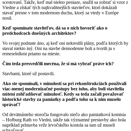
scestovaní. Takže, keď mal niekto peniaze, snažil sa zobrať si vzor z
Viedne a získať tých najkvalitnejších staviteľov, ktorí dokázali
stavať presne v tom modernom duchu, ktorý sa vtedy v Európe
nosil.
Keď spomínate staviteľov, dá sa o nich hovoriť ako o
predchodcoch dnešných architektov?
Vo svojej podstate áno, aj keď oni nekreslili plány, podľa ktorých by
staval niekto iný. Oni na stavbe dennodenne boli a tvorili ju s
remeselníkmi priamo na mieste.
Čím teda presvedčili mecéna, že si má vybrať práve ich?
Stavbami, ktoré už postavili.
Ako ste spomínali, v minulosti sa pri rekonštrukciách používali
viac-menej modernizačné postupy bez toho, aby boli stavitelia
nútení zohľadňovať minulosť. Kedy sa teda začali považovať
historické stavby za pamiatky a podľa toho sa k nim muselo
správať?
Od devätnásteho storočia fungovalo niečo ako pamiatková komisia
– Hofburg Rath vo Viedni, takže tak významné prestavby ako bola
napríklad prístavba veže levočského kostola sa tam už museli
schvaľovať.