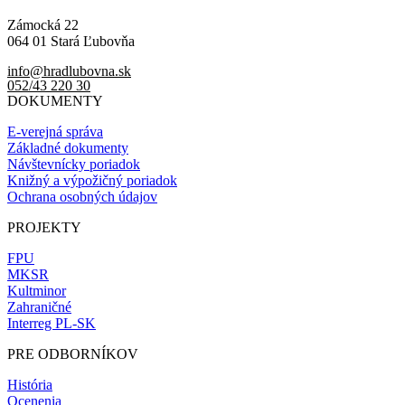
Zámocká 22
064 01 Stará Ľubovňa
info@hradlubovna.sk
052/43 220 30
DOKUMENTY
E-verejná správa
Základné dokumenty
Návštevnícky poriadok
Knižný a výpožičný poriadok
Ochrana osobných údajov
PROJEKTY
FPU
MKSR
Kultminor
Zahraničné
Interreg PL-SK
PRE ODBORNÍKOV
História
Ocenenia