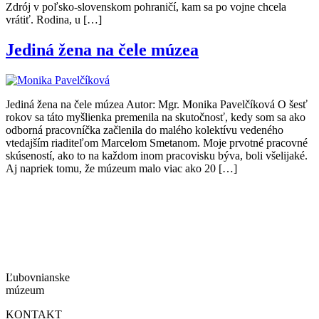
Zdrój v poľsko-slovenskom pohraničí, kam sa po vojne chcela
vrátiť. Rodina, u […]
Jediná žena na čele múzea
Jediná žena na čele múzea Autor: Mgr. Monika Pavelčíková O šesť
rokov sa táto myšlienka premenila na skutočnosť, kedy som sa ako
odborná pracovníčka začlenila do malého kolektívu vedeného
vtedajším riaditeľom Marcelom Smetanom. Moje prvotné pracovné
skúseností, ako to na každom inom pracovisku býva, boli všelijaké.
Aj napriek tomu, že múzeum malo viac ako 20 […]
Ľubovnianske
múzeum
KONTAKT