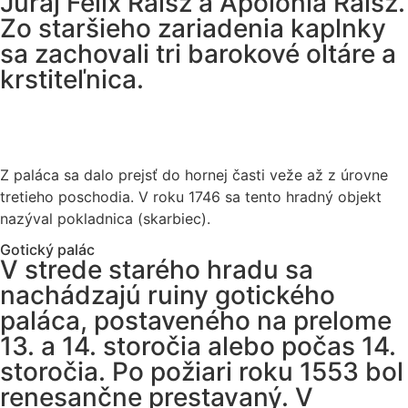
Juraj Félix Raisz a Apolónia Raisz.
Zo staršieho zariadenia kaplnky
sa zachovali tri barokové oltáre a
krstiteľnica.
Z paláca sa dalo prejsť do hornej časti veže až z úrovne
tretieho poschodia. V roku 1746 sa tento hradný objekt
nazýval pokladnica (skarbiec).
Gotický palác
V strede starého hradu sa
nachádzajú ruiny gotického
paláca, postaveného na prelome
13. a 14. storočia alebo počas 14.
storočia. Po požiari roku 1553 bol
renesančne prestavaný. V