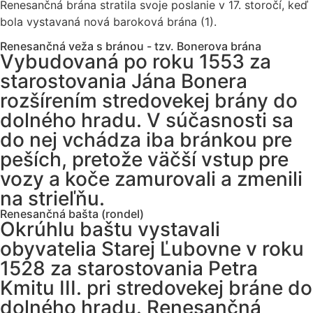
Renesančná brána stratila svoje poslanie v 17. storočí, keď
bola vystavaná nová baroková brána (1).
Renesančná veža s bránou - tzv. Bonerova brána
Vybudovaná po roku 1553 za
starostovania Jána Bonera
rozšírením stredovekej brány do
dolného hradu. V súčasnosti sa
do nej vchádza iba bránkou pre
peších, pretože väčší vstup pre
vozy a koče zamurovali a zmenili
na strieľňu.
Renesančná bašta (rondel)
Okrúhlu baštu vystavali
obyvatelia Starej Ľubovne v roku
1528 za starostovania Petra
Kmitu III. pri stredovekej bráne do
dolného hradu. Renesančná