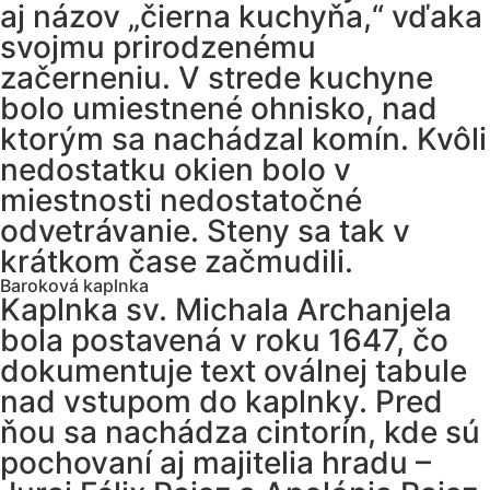
aj názov „čierna kuchyňa,“ vďaka
svojmu prirodzenému
začerneniu. V strede kuchyne
bolo umiestnené ohnisko, nad
ktorým sa nachádzal komín. Kvôli
nedostatku okien bolo v
miestnosti nedostatočné
odvetrávanie. Steny sa tak v
krátkom čase začmudili.
Baroková kaplnka
Kaplnka sv. Michala Archanjela
bola postavená v roku 1647, čo
dokumentuje text oválnej tabule
nad vstupom do kaplnky. Pred
ňou sa nachádza cintorín, kde sú
pochovaní aj majitelia hradu –