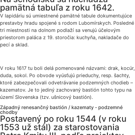
pamätná tabuľa z roku 1642.
V lapidáriu sú umiestnené pamätné tabule dokumentujúce
prestavby hradu spojené s rodom Lubomírskych. Posledné
tri miestnosti na dolnom podlaží sa venujú účelovým
priestorom paláca z 19. storočia: kuchyňa, nakladače do
pecí a sklad.
V roku 1617 tu boli delá pomenované názvami: drak, kocúr,
duda, sokol. Po obvode vyúsťujú prieduchy, resp. šachty,
ktoré zabezpečovali odvetrávanie podzemných chodieb –
kazematov. Je to jediný zachovaný bastión tohto typu na
území Slovenska (tzv. ušnicový bastión).
Západný renesančný bastión / kazematy - podzemné
chodby
Postavený po roku 1544 (v roku
1553 už stál) za starostovania