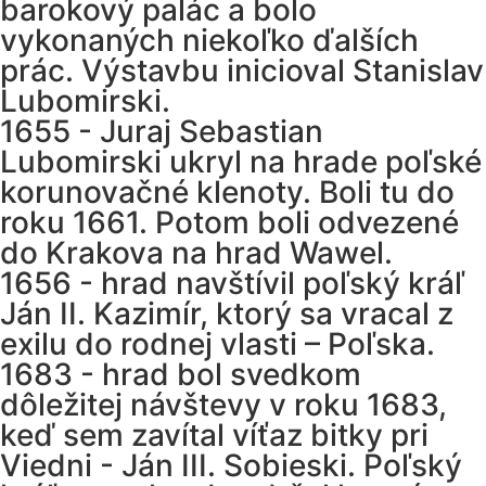
barokový palác a bolo
vykonaných niekoľko ďalších
prác. Výstavbu inicioval Stanislav
Lubomirski.
1655 - Juraj Sebastian
Lubomirski ukryl na hrade poľské
korunovačné klenoty. Boli tu do
roku 1661. Potom boli odvezené
do Krakova na hrad Wawel.
1656 - hrad navštívil poľský kráľ
Ján II. Kazimír, ktorý sa vracal z
exilu do rodnej vlasti – Poľska.
1683 - hrad bol svedkom
dôležitej návštevy v roku 1683,
keď sem zavítal víťaz bitky pri
Viedni - Ján III. Sobieski. Poľský