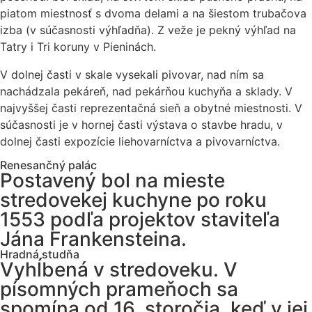
piatom miestnosť s dvoma delami a na šiestom trubačova
izba (v súčasnosti výhľadňa). Z veže je pekný výhľad na
Tatry i Tri koruny v Pieninách.
V dolnej časti v skale vysekali pivovar, nad ním sa
nachádzala pekáreň, nad pekárňou kuchyňa a sklady. V
najvyššej časti reprezentačná sieň a obytné miestnosti. V
súčasnosti je v hornej časti výstava o stavbe hradu, v
dolnej časti expozície liehovarníctva a pivovarníctva.
Renesančný palác
Postavený bol na mieste
stredovekej kuchyne po roku
1553 podľa projektov staviteľa
Jána Frankensteina.
Hradná studňa
Vyhĺbená v stredoveku. V
písomných prameňoch sa
spomína od 16. storočia, keď v jej