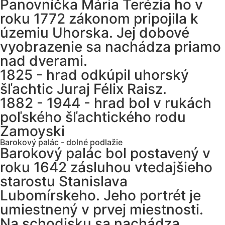
Panovníčka Mária Terézia ho v
roku 1772 zákonom pripojila k
územiu Uhorska. Jej dobové
vyobrazenie sa nachádza priamo
nad dverami.
1825 - hrad odkúpil uhorský
šľachtic Juraj Félix Raisz.
1882 - 1944 - hrad bol v rukách
poľského šľachtického rodu
Zamoyski
Barokový palác - dolné podlažie
Barokový palác bol postavený v
roku 1642 zásluhou vtedajšieho
starostu Stanislava
Lubomírskeho. Jeho portrét je
umiestnený v prvej miestnosti.
Na schodisku sa nachádza