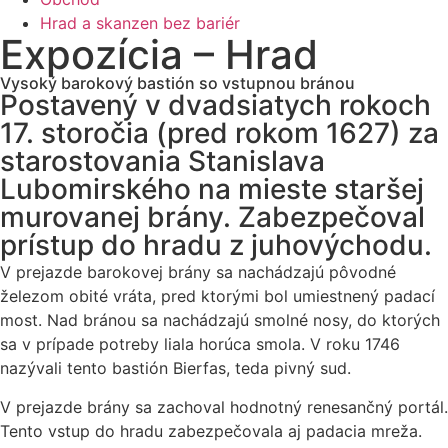
Hrad a skanzen bez bariér
Expozícia – Hrad
Vysoký barokový bastión so vstupnou bránou
Postavený v dvadsiatych rokoch
17. storočia (pred rokom 1627) za
starostovania Stanislava
Lubomirského na mieste staršej
murovanej brány. Zabezpečoval
prístup do hradu z juhovýchodu.
V prejazde barokovej brány sa nachádzajú pôvodné
železom obité vráta, pred ktorými bol umiestnený padací
most. Nad bránou sa nachádzajú smolné nosy, do ktorých
sa v prípade potreby liala horúca smola. V roku 1746
nazývali tento bastión Bierfas, teda pivný sud.
V prejazde brány sa zachoval hodnotný renesančný portál.
Tento vstup do hradu zabezpečovala aj padacia mreža.