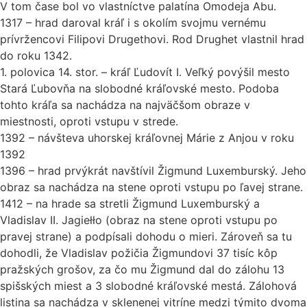
V tom čase bol vo vlastníctve palatína Omodeja Abu.
1317 – hrad daroval kráľ i s okolím svojmu vernému
prívržencovi Filipovi Drugethovi. Rod Drughet vlastnil hrad
do roku 1342.
1. polovica 14. stor. – kráľ Ľudovít I. Veľký povýšil mesto
Stará Ľubovňa na slobodné kráľovské mesto. Podoba
tohto kráľa sa nachádza na najväčšom obraze v
miestnosti, oproti vstupu v strede.
1392 – návšteva uhorskej kráľovnej Márie z Anjou v roku
1392
1396 – hrad prvýkrát navštívil Žigmund Luxemburský. Jeho
obraz sa nachádza na stene oproti vstupu po ľavej strane.
1412 – na hrade sa stretli Žigmund Luxemburský a
Vladislav II. Jagiełło (obraz na stene oproti vstupu po
pravej strane) a podpísali dohodu o mieri. Zároveň sa tu
dohodli, že Vladislav požičia Žigmundovi 37 tisíc kôp
pražských grošov, za čo mu Žigmund dal do zálohu 13
spišských miest a 3 slobodné kráľovské mestá. Zálohová
listina sa nachádza v sklenenej vitríne medzi týmito dvoma