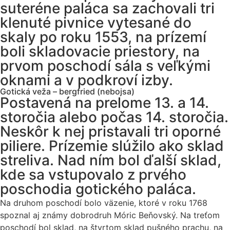
suteréne paláca sa zachovali tri
klenuté pivnice vytesané do
skaly po roku 1553, na prízemí
boli skladovacie priestory, na
prvom poschodí sála s veľkými
oknami a v podkroví izby.
Gotická veža – bergfried (nebojsa)
Postavená na prelome 13. a 14.
storočia alebo počas 14. storočia.
Neskôr k nej pristavali tri oporné
piliere. Prízemie slúžilo ako sklad
streliva. Nad ním bol ďalší sklad,
kde sa vstupovalo z prvého
poschodia gotického paláca.
Na druhom poschodí bolo väzenie, ktoré v roku 1768
spoznal aj známy dobrodruh Móric Beňovský. Na treťom
poschodí bol sklad, na štvrtom sklad pušného prachu, na