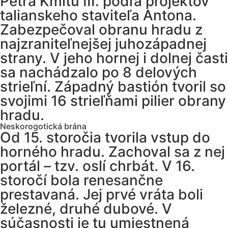
Petra Kmitu III. podľa projektov
talianskeho staviteľa Antona.
Zabezpečoval obranu hradu z
najzraniteľnejšej juhozápadnej
strany. V jeho hornej i dolnej časti
sa nachádzalo po 8 delových
strieľní. Západný bastión tvoril so
svojimi 16 strieľňami pilier obrany
hradu.
Neskorogotická brána
Od 15. storočia tvorila vstup do
horného hradu. Zachoval sa z nej
portál – tzv. oslí chrbát. V 16.
storočí bola renesančne
prestavaná. Jej prvé vráta boli
železné, druhé dubové. V
súčasnosti je tu umiestnená